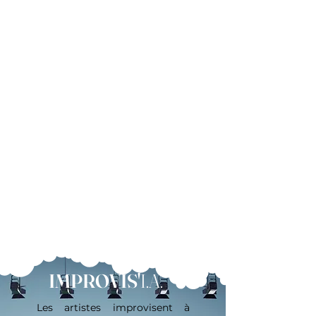
IMPROVIS'
I.A.
Les artistes improvisent à