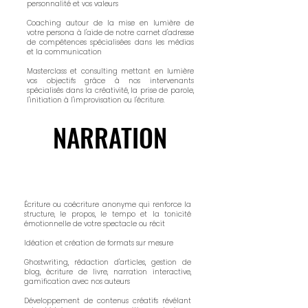
personnalité et vos valeurs​​​​​
Coaching autour de la mise en lumière de
votre persona à l'aide de notre carnet d'adresse
de compétences spécialisées dans les médias
et la communication
Masterclass et consulting mettant en lumière
vos objectifs grâce à nos intervenants
spécialisés dans la créativité, la prise de parole,
l'initiation à l'improvisation ou l'écriture.
NARRATION
NARRATION
Écriture ou coécriture anonyme qui renforce la
structure, le propos, le tempo et la tonicité
émotionnelle de votre spectacle ou récit​
Idéation et création de formats sur mesure
Ghostwriting, rédaction d'articles, gestion de
blog, écriture de livre, narration interactive,
gamification avec nos auteurs
Développement de contenus créatifs révélant