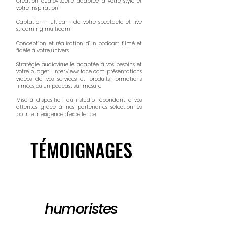
Création audiovisuelle adaptée à votre style et
votre inspiration
Captation multicam de votre spectacle et live
streaming multicam
Conception et réalisation d'un podcast filmé et
fidèle à votre univers
Stratégie audiovisuelle adaptée à vos besoins et
votre budget : Interviews face com, présentations
vidéos de vos services et produits, formations
filmées ou un podcast sur mesure
Mise à disposition d'un studio répondant à vos
attentes grâce à nos partenaires sélectionnés
pour leur exigence d'excellence
TÉMOIGNAGES
TÉMOIGNAGES
humoristes