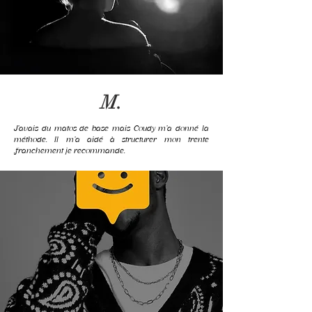
M.
J’avais du matos de base mais Coudy m’a donné la
méthode. Il m’a aidé à structurer mon trente
.franchement je recommande.