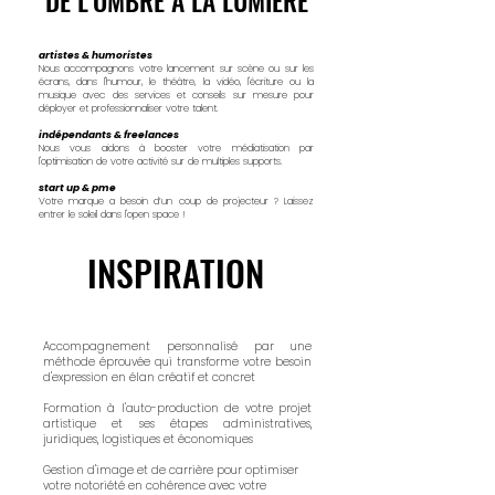
DE L'OMBRE À LA LUMIÈRE
DE L'OMBRE À LA LUMIÈRE
artistes &
humoristes
Nous accompagnons votre lancement sur scène ou sur les
écrans, dans l'humour, le théâtre, la vidéo, l'écriture ou la
musique avec des services et conseils sur mesure pour
déployer et professionnaliser votre talent.
indépendants & freelances
Nous vous aidons à booster votre médiatisation par
l'optimisation de votre activité sur de multiples supports.
start up &
pme
Votre marque a besoin d’un coup de projecteur ? Laissez
entrer le soleil dans l'open space !
INSPIRATION
INSPIRATION
Accompagnement personnalisé par une
méthode éprouvée qui transforme votre besoin
d'expression en élan créatif et concret​
Formation à l'auto-production de votre projet
artistique et ses étapes administratives,
juridiques, logistiques et économiques
Gestion d'image et de carrière pour optimiser
votre notoriété en cohérence avec votre