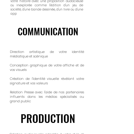
votre histoire avec une proposition audacieuse
ou inexplorée comme l'édition d'un jeu de
société, d'une bande dessinée, d'un livre ou d'une
app​​​​​​​​
COMMUNICATION
COMMUNICATION
Direction artistique de votre identité
médiatique et scénique
Conception graphique de votre affiche et de
vos visuels
Création de l'identité visuelle révélant votre
signature et vos valeurs
​Relation Presse avec l'aide de nos partenaires
influents dans les médias spécialisés ou
grand public​
PRODUCTION
PRODUCTION