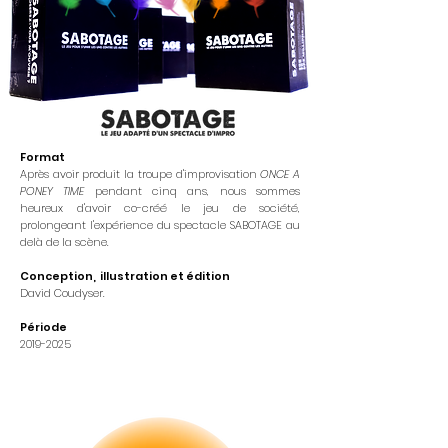
Format
Après avoir produit la troupe d'improvisation
ONCE A
PONEY TIME
pendant cinq ans, nous sommes
heureux d'avoir co-créé le jeu de société,
prolongeant l'expérience du spectacle SABOTAGE au
delà de la scène.
Conception, illustration et édition
David Coudyser
.
Période
2019-2025